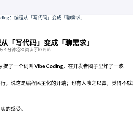
g：编程从「写代码」变成「聊需求」
: 4 分钟
0
阅读
0
评论
thy 提了一个词叫
Vibe Coding
，在开发者圈子里炸了一波。
不行，说这是编程民主化的开端；也有人嗤之以鼻，觉得不就
真实的感受。