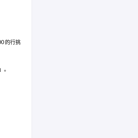
00 的行挑
」。