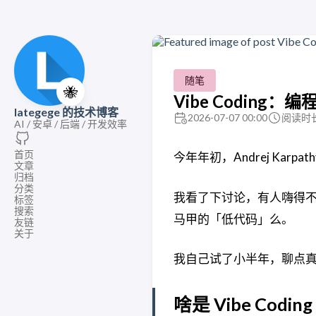
随笔
🐝
Vibe Codin
lategege 的技术博客
2026-07-07 00:00
阅读时长
AI / 安卓 / 后端 / 开发效率
首页
今年年初，Andrej Karpa
文章
归档
分类
我看了下讨论，有人嗨得
标签
搜索
马甲的「低代码」么。
友链
关于
我自己试了小半年，聊点
啥是 Vibe Coding