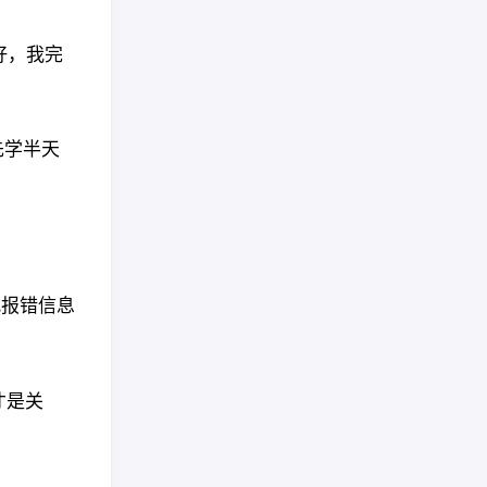
又好，我完
先学半天
接把报错信息
才是关