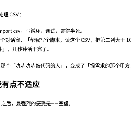
处理 CSV：
port csv，写循环，调试，累得半死。
状态：开个对话窗，「帮我写个脚本，读这个 CSV，把第二列大于 1
件」，几秒钟活干完了。
是那个「吭哧吭哧敲代码的人」，变成了「提需求的那个甲方
我有点不适应
ilot 之后，最强烈的感受是——
空虚
。