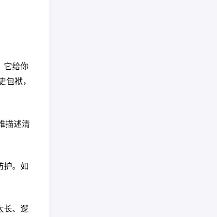
，它给你
史包袱，
难描述清
防护。如
太长、逻