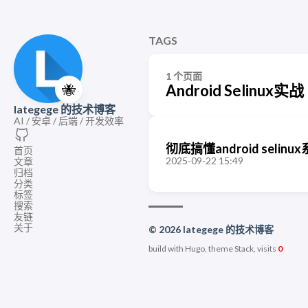
TAGS
1 个页面
🐝
Android Selinux实战
lategege 的技术博客
AI / 安卓 / 后端 / 开发效率
彻底搞懂android selinux系
首页
2025-09-22 15:49
文章
归档
分类
标签
搜索
友链
关于
© 2026 lategege 的技术博客
build with Hugo, theme Stack, visits
0