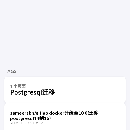
TAGS
1 个页面
Postgresql迁移
sameersbn/gitlab docker升级至18.0(迁移
postgresql14到16）
2025-05-23 13:57